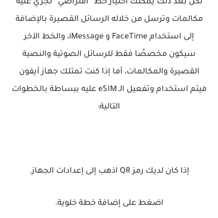
لكن بعد ذلك يمكنك اختيار خط “افتراضي” تجري عليه
مكالمات وترسل من خلاله الرسائل القصيرة بالإضافة
إلى استخدام FaceTime و iMessage، والخط الآخر
سيكون مخصصًا فقط للرسائل الصوتية والنصية
القصيرة والمكالمات، أما إذا كنت تمتلك جهاز آيفون
فيتم استخدام وتفعيل الـ eSIM عليه ببساطة بالخطوات
التالية:
إذا كان لديك رمز QR اذهب إلى إعدادات الجهاز.
اضغط على إضافة خطة خلوية.