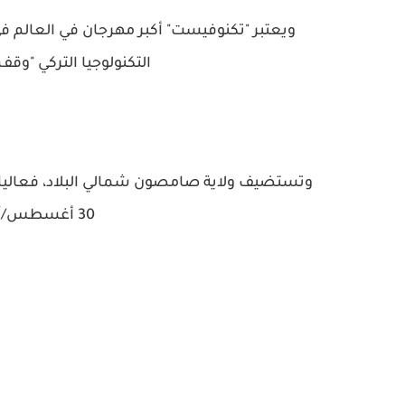
ويعتبر "تكنوفيست" أكبر مهرجان في العالم في
التكنولوجيا التركي "وقف تي 3"، ووزارة الصناعة والتك
وتستضيف ولاية صامصون شمالي البلاد، فعاليا
30 أغسطس/آب و4 سبتمبر/أيلول 2022.