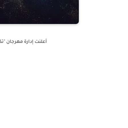
أعلنت إدارة مهرجان "تكنوفيست 2022" لت