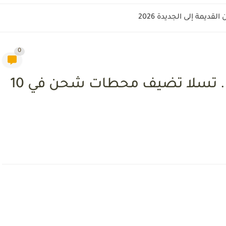
وريا؟
0
بدأ عصر السيارات الكهربائية.. تسلا تضيف محطات شحن في 10