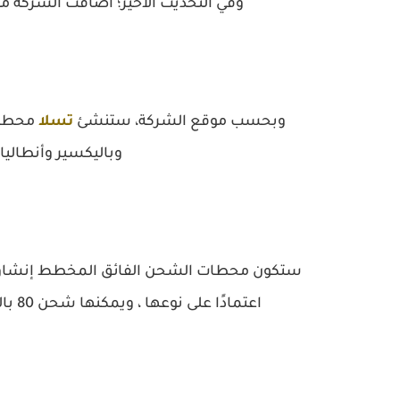
وفي التحديث الأخير؛ أضافت الشركة مواقع محطا
وبحسب موقع الشركة، ستنشئ
تسلا
محطات
وباليكسير وأنطاليا 
اعتمادًا على نوعها ، ويمكنها شحن 80 بالمائة من متوسط ​​بطارية السيارة في 25 أو 34 دقيقة.