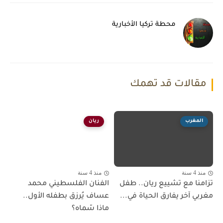
محطة تركيا الأخبارية
مقالات قد تهمك
المغرب
ريان
منذ 4 سنة
منذ 4 سنة
تزامنا مع تشييع ريان.. طفل
الفنان الفلسطيني محمد
مغربي آخر يفارق الحياة في...
عساف يُرزق بطفله الأول..
ماذا سّماه؟