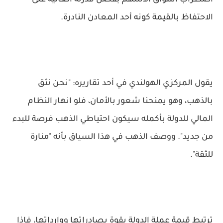
اضطراب أسواق الأسهم بفضل قدرته العالية على
الاحتفاظ بالقيمة كونه أحد المعادن النادرة.
يقول المركزي الهولندي في أحد تقاريره: "نحن نثق
بالذهب، وهو يمنحنا شعور بالأمان، فلو انهار النظام
المالي للدولة بأكمله سيكون احتياطي الذهب فرصة للبدء
من جديد". ووصف الذهب في هذا السياق بأنه "منارة
للثقة".
ترتبط قيمة عملة الدولة بقوة بصادراتها ووارداتها، فإذا