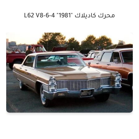
محرك كاديلاك "L62 V8-6-4 "1981