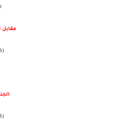
ا
مقابل الد
(كل 1 ل
الجني
(كل 1 ل