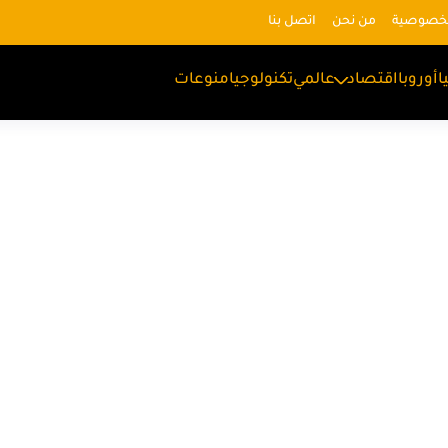
لخصوصية
من نحن
اتصل بنا
ا
أوروبا
اقتصاد
عالمي
تكنولوجيا
منوعات