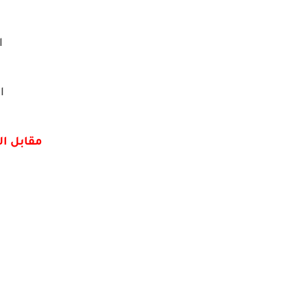
ا
ال
مقابل ا