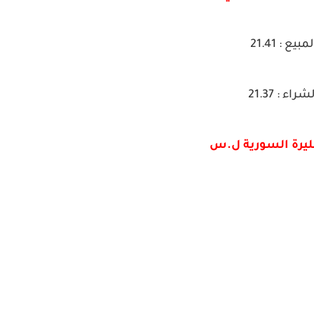
لمبيع : 21.41
شراء : 21.37
لليرة السورية ل.س