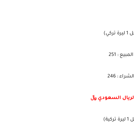
يرة تركي)
المبيع : 251
لشراء : 246
لريال السعودي ﷼
رة تركية)