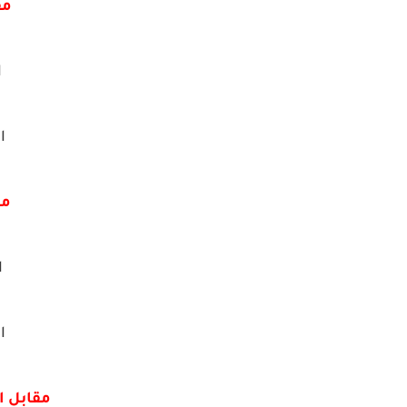
مق
ا
ال
مق
ا
ال
مقابل ا