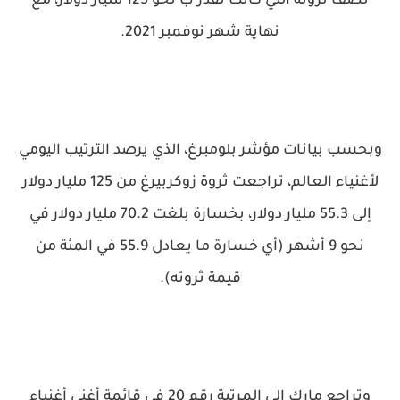
نصف ثروته التي كانت تقدر ب نحو 125 مليار دولار، مع
نهاية شهر نوفمبر 2021.
وبحسب بيانات مؤشر بلومبرغ، الذي يرصد الترتيب اليومي
لأغنياء العالم، تراجعت ثروة زوكربيرغ من 125 مليار دولار
إلى 55.3 مليار دولار، بخسارة بلغت 70.2 مليار دولار في
نحو 9 أشهر (أي خسارة ما يعادل 55.9 في المئة من
قيمة ثروته).
وتراجع مارك إلى المرتبة رقم 20 في قائمة أغنى أغنياء