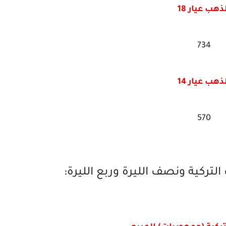
ذهب عيار 18
734
ذهب عيار 14
570
لتركية ونصف الليرة وربع الليرة: