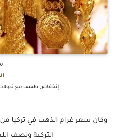
س
ال
إنخفاض طفيف مع تدولات اليوم الأربعاء 1
التركية ونصف اللير