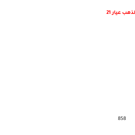
ذهب عيار 21
858