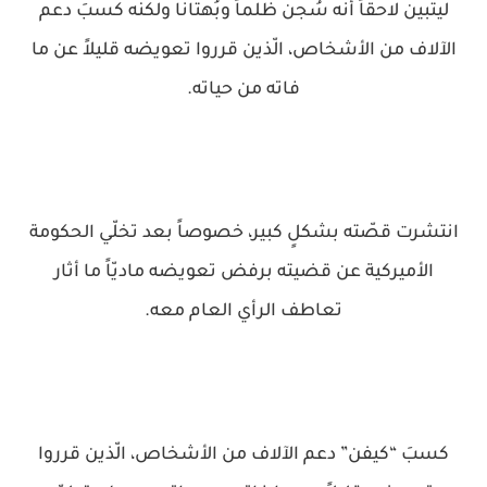
ليتبين لاحقاً أنه سُجن ظُلماً وبُهتانا ولكنه كسبَ دعم
الآلاف من الأشخاص، الّذين قرروا تعويضه قليلاً عن ما
فاته من حياته.
انتشرت قصّته بشكلٍ كبير، خصوصاً بعد تخلّي الحكومة
الأميركية عن قضيته برفض تعويضه ماديّاً ما أثار
تعاطف الرأي العام معه.
كسبَ “كيفن” دعم الآلاف من الأشخاص، الّذين قرروا