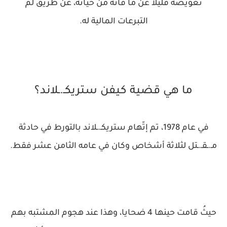
تعويضه قليلاً عن ما فاته من حياته، عن طريق لمّ
التبرعات المالية له.
ما هي قضية كيفن ستريكـ.ـلاند؟
في عام 1978، تم إتّهام ستريكـ.ـلاند بالتورط في حادثة
مـ.ـقـ.ـتل لثلاثة أشخاص وكان في عامه الثامن عشر فقط.
حيثُ قامت حينها 4 ضحايا، وهذا عند هجوم المشتبه بهم