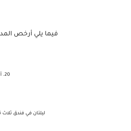
فيما يلي أرخص المد
20. أمستردام ، هولندا
ليلتان في فندق ثلاث نجوم 