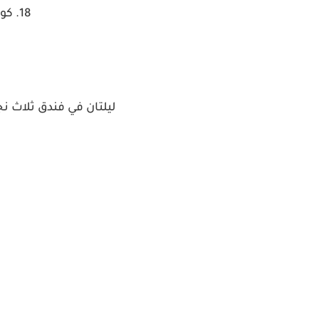
18. كوبنهاجن ، الدنمارك
ليلتان في فندق ثلاث نجوم ونفقا