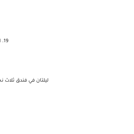
19. البندقية ، إيطاليا
ليلتان في فندق ثلاث نجوم ونفقا