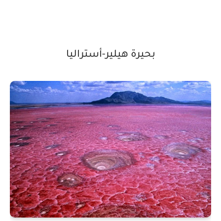
بحيرة هيلير-أستراليا