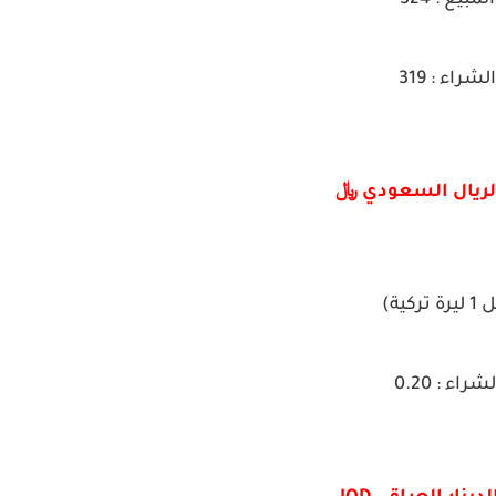
المبيع : 324
الشراء : 319
لريال السعودي ﷼
رة تركية)
لشراء : 0.20