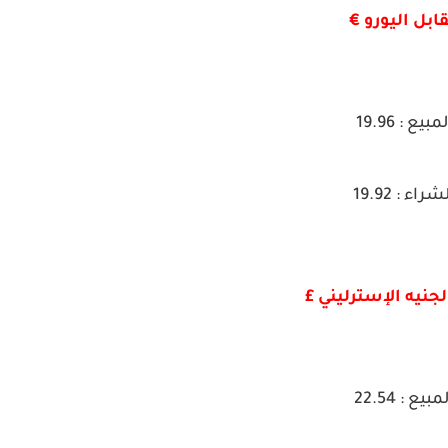
ابل اليورو €
مبيع : 19.96
شراء : 19.92
لجنيه الإسترليني £
مبيع : 22.54