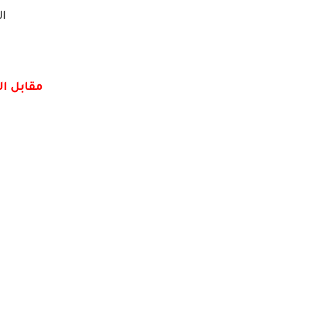
ال
مقابل ا