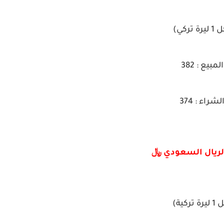
يرة تركي)
المبيع : 382
لشراء : 374
لريال السعودي ﷼
رة تركية)