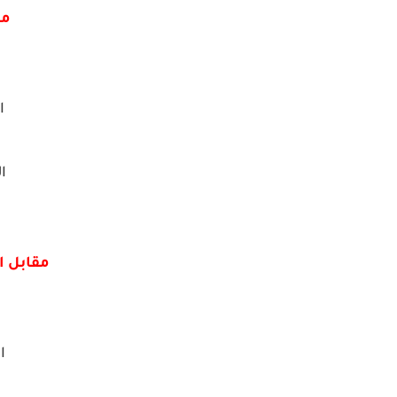
مق
ال
ال
مقابل ا
ال