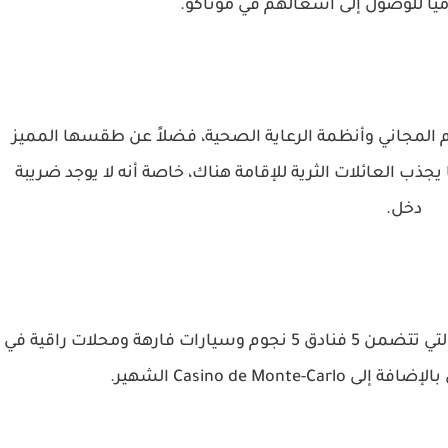
اً للوصول إلى أشغالهم في موناكو.
عليم المجاني وأنظمة الرعاية الصحية، فضلاً عن طقسها المميز
وم خلال السنة ما يجذب العائلات الثرية للإقامة هناك، خاصة أنه لا يوجد ضريبة
دخل.
ومن أبرز مقاطعات موناكو، مقاطعة مونت كارلو التي تتضمن 5 فنادق 5 نجوم وسيارات فارهة ومحلات راقية في