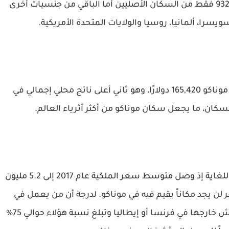
جهات، وعدد سكانها 38300 ألف نسمة، منهم 9326 فقط من السكان الأصليين أما الباقي من جنسيات أخرى
ويسرا، ألمانيا، روسيا والولايات المتحدة الأمريكية.
وتبلغ قيمة الناتج المحلي الإجمالي لكل فرد في موناكو 165,420 دولارًا، وهو ثاني أعلى ناتج محلي إجمالي في
السكان، ما يجعل سكان موناكو من أكثر أثرياء العالم.
أما بالنسبة لأسعار العقارات هناك، فهي باهظة للغاية إذ وصل متوسط سعر الملكية عام 2017 إلى 5.2 مليون
لن يجد مكاناً يقيم فيه في موناكو. لدرجة أن من يعمل في
قطاعها الخاص ويتقاضى راتباً قليلاً يضطر للعيش خارجها في فرنسا أو إيطاليا وتبلغ نسبة هؤلاء حوالي 75%