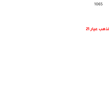
1065
ذهب عيار 21