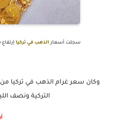
سجلت أسعار
الذهب في تركيا
إرتفاع مع تدول
التركية ونصف اللير
أ