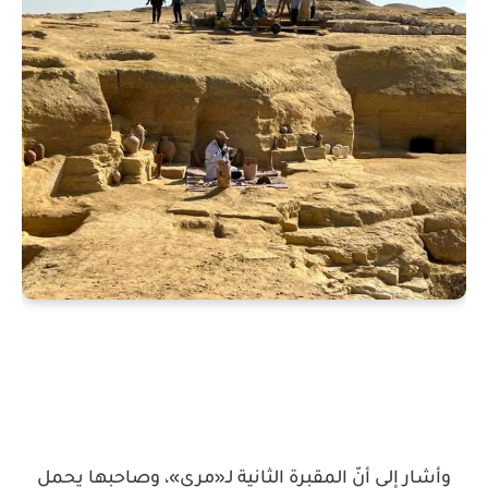
وأشار إلى أنّ المقبرة الثانية لـ«مري»، وصاحبها يحمل