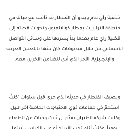
قضية رأي عام ويبدو أن القنطار قد تأقلم مع حياته في
منطقة الترانزيت بمطار كوالالمبور، وتحولت قصته إلى
قضية رأي عام بعدما بدأ بسردها على وسائل التواصل
الاجتماعي من خلال فيديوهات كان يبثها باللغتين العربية
والإنجليزية، الأمر الذي أدى لتضامن الآخرين معه.
ويضيف القنطار في حديثه الذي جرى قبل سنوات "كنتُ
أستحمّ في حمامات ذوي الاحتياجات الخاصة آخر الليل،
وكانت شركة الطيران تقدّم لي ثلاث وجبات من الطعام
يومياً، وكنتُ أنام تحت الأدراج أو على الكراسي، بينما