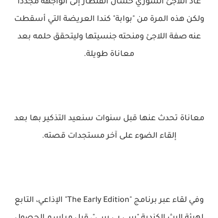
عاد اللاجئ السوري حسان القنطار إلى الواجهة مجددا
ولكن هذه المرة من "بوابة" كندا العريضة التي أسقطت
عنه صفة اللاجئ ومنحته جنسيتها وليتحقق حلمه بعد
معاناة طويلة.
معاناة تحدث عنها قبل سنوات سنعيد التذكير بها بعد
إلقاء الضوء على آخر مستجدات قصته.
وفي لقاء عبر برنامج "The Early Edition" الإذاعي، التابع
لهيئة البث الكندية "سي بي سي"، قبل مراسم الحصول