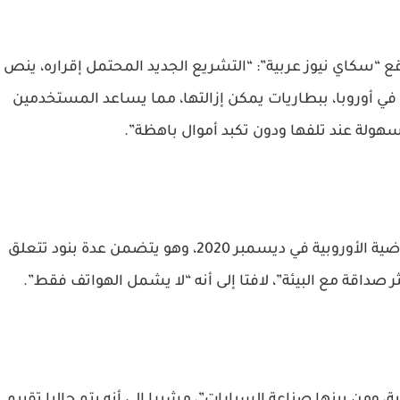
ع “سكاي نيوز عربية”: “التشريع الجديد المحتمل إقراره، ينص
ة في أوروبا، ببطاريات يمكن إزالتها، مما يساعد المستخدمين
هولة عند تلفها ودون تكبد أموال باهظة”.
ويشرح داغر أن هذا التشريع تم اقتراحه من المفوضية الأوروبية في ديسمبر 2020، وهو يتضمن عدة بنود تتعلق
ر صداقة مع البيئة”، لافتا إلى أنه “لا يشمل الهواتف فقط”.