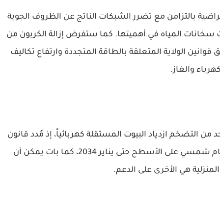
تراضية بالتزامن مع تضرر الشبكات الناتج عن الظروف الجوية
سخانات المياه في أهميتها. كما ستفرض إزالة الكربون من
انين الولاية المتعلقة بالطاقة المتجددة وارتفاع تكاليف
كهرباء والغاز.
من التضخم ازدياد البيوت المستقلة كهربائياً، إذ مُدد قانون
ائتمان ضريبي يغطي 30% من تكلفة تركيب نظام شمسي على الأسطح حتى يناير 2034، كما بات يمكن أن
منزلية هي الأخرى على الدعم.