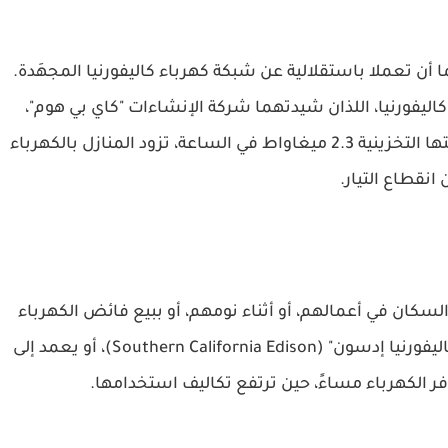
 تعملا باستقلالية عن شبكة كهرباء كاليفورنيا المجهَدة.
كاليفورنيا، اللذان شيدتهما شركة الإنشاءات "كاي بي هوم"،
يشتركان أيضاً بنوع من بطاريات "مجتمعية" سعتها التخزينية 2.3 ميغاواط في الساعة، تزود المنازل بالكهرباء
 انقطاع التيار.
السكان في أعمالهم، أو أثناء نومهم، أو ببيع فائض الكهرباء
المولَّدة بالطاقة الشمسية إلى مرفق "ساوثرن كاليفورنيا إدسون" (Southern California Edison)، أو يعمد إلى
فر الكهرباء مساءً، حين ترتفع تكاليف استخدامها.