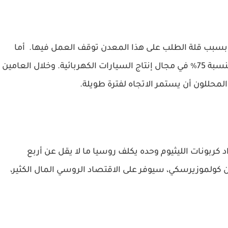
شاف هذه المكامن في عام 1947، ولكن بسبب قلة الطلب على هذا المعدن توقف العمل فيها. أما
الآن فهناك طلب مرتفع على المعدن بسبب نمو بنسبة 75٪ في مجال إنتاج السيارات الكهربائية. وخلال العامين
لمحللون أن يستمر الاتجاه لفترة طويلة.
د كربونات الليثيوم وحده يكلف روسيا ما لا يقل عن أربع
 كولموزيرسكي، سيوفر على الاقتصاد الروسي المال الكثير،