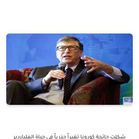
شكلت جائحة كورونا تغيراً جذرياً في حياة الملياردير