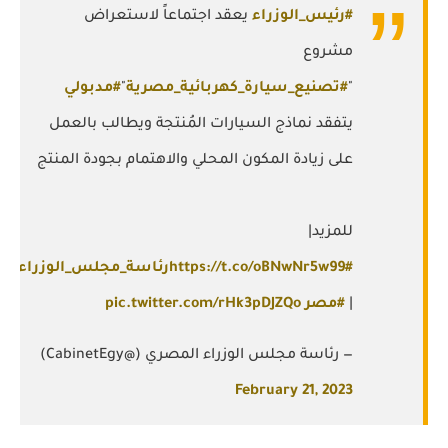
#رئيس_الوزراء
يعقد اجتماعاً لاستعراض
مشروع
"
#تصنيع_سيارة_كهربائية_مصرية
"
#مدبولي
يتفقد نماذج السيارات المُنتجة ويطالب بالعمل
على زيادة المكون المحلي والاهتمام بجودة المنتج
للمزيد|
#رئاسة_مجلس_الوزراء
https://t.co/oBNwNr5w99
|
#مصر
pic.twitter.com/rHk3pDJZQo
— رئاسة مجلس الوزراء المصري (@CabinetEgy)
February 21, 2023