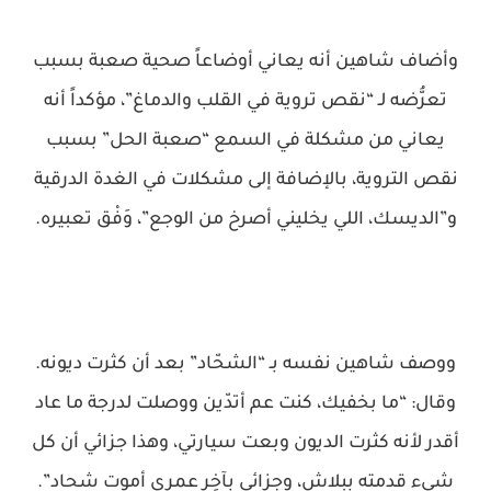
وأضاف شاهين أنه يعاني أوضاعاً صحية صعبة بسبب
تعرُّضه لـ “نقص تروية في القلب والدماغ”، مؤكداً أنه
يعاني من مشكلة في السمع “صعبة الحل” بسبب
نقص التروية، بالإضافة إلى مشكلات في الغدة الدرقية
و”الديسك، اللي يخليني أصرخ من الوجع”، وَفْق تعبيره.
ووصف شاهين نفسه بـ “الشحّاد” بعد أن كثرت ديونه.
وقال: “ما بخفيك، كنت عم أتدّين ووصلت لدرجة ما عاد
أقدر لأنه كثرت الديون وبعت سيارتي، وهذا جزائي أن كل
شيء قدمته ببلاش، وجزائي بآخِر عمري أموت شحاد”.