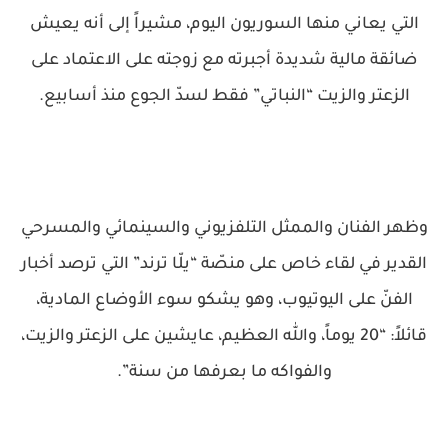
التي يعاني منها السوريون اليوم، مشيراً إلى أنه يعيش
ضائقة مالية شديدة أجبرته مع زوجته على الاعتماد على
الزعتر والزيت “النباتي” فقط لسدّ الجوع منذ أسابيع.
وظهر الفنان والممثل التلفزيوني والسينمائي والمسرحي
القدير في لقاء خاص على منصّة “يلّا ترند” التي ترصد أخبار
الفنّ على اليوتيوب، وهو يشكو سوء الأوضاع المادية،
قائلاً: “20 يوماً، والله العظيم، عايشين على الزعتر والزيت،
والفواكه ما بعرفها من سنة”.