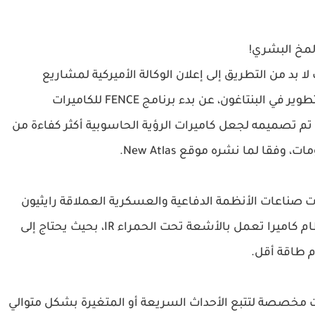
المخ البشري!
ا بد من التطريق إلى إعلان الوكالة الأميركية لمشاريع
الأبحاث الدفاعية المتقدمة DARPA، ذراع البحث والتطوير في البنتاغون، عن بدء برنامج FENCE للكاميرات
 تم تصميمه لجعل كاميرات الرؤية الحاسوبية أكثر كفاءة من
فقا لما نشره موقع New Atlas.
ت صناعات الأنظمة الدفاعية والعسكرية العملاقة رايثيون
وبي إيه إي سيستمز ونورثورب غرومان، بتطوير نظام كاميرا تعمل بالأشعة تحت الحمراء IR، بحيث يحتاج إلى
 طاقة أقل.
نشاء نظم كاميرات مخصصة لتتبع الأحداث السريعة أو المتغيرة بشكل متوالي