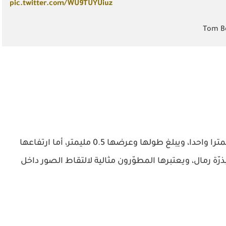
pic.twitter.com/WU9TUYUiuz
لا يتجاوز حجم كاميرا “أو في إم 6948” الإجمالي مليمترا واحدا، ويبلغ طولها وعرضها 0.5 مليمتر، أما ارتفاعها
به بذرّة رمال، ويعتبرها المطوّرون مثالية لالتقاط الصور داخل