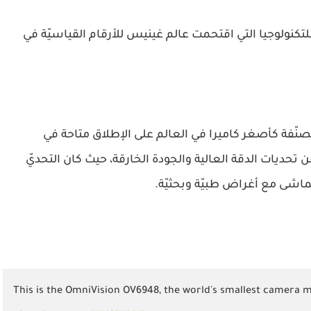
لتكنولوجيا التي اقتحمت عالم غينيس للأرقام القياسيّة في
منيفيجين ” عبر كاميرا “أو في إم 6948” المصنّفة كأصغر كاميرا في العالم على الإطلاق متاحة في
تحديات الدقة العالية والجودة الخارقة، حيث كان التحديّ
اشى مع أغراض طبيّة وبحثيّة.
This is the OmniVision OV6948, the world's smallest camera 