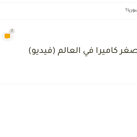
وريا؟
2
غر كاميرا في العالم (فيديو)