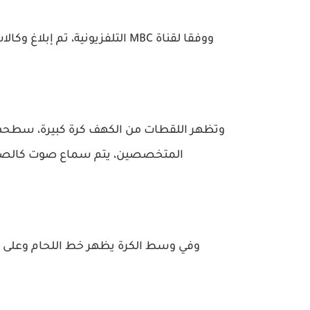
ووفقا لقناة MBC التلفزيونية، تم إبلاغ وكالات إنفاذ القانون المحلية عن اكتشاف الكرة في 28 فبراير.
وتظهر اللقطات من الكهف كرة كبيرة، سطحها م
المتخصصين، يتم سماع صوت كالصوت 
وفي وسط الكرة يظهر خط اللحام وعلى أ