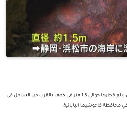
قالت وسائل الإعلام إنه تم العثور على كرة أخرى يبلغ قطرها حوالي 1.5 متر في كهف بالقرب من الساحل في
ي محافظة كاجوشيما اليابانية.