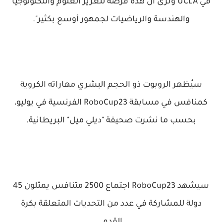
في UCLA ونرى أن هذه فرصة لتعزيز العلوم والتكنولوجيا
والهندسة والرياضيات لجمهور أوسع بكثير".
سيُظهر الروبوت ذو الحجم البشري مهاراته الكروية
كمنافس في مسابقة RoboCup23 الفرنسية في يوليو،
بحسب ما نشرت صحيفة "ديلي ميل" البريطانية.
سيشهد RoboCup23 اجتماع 2500 متنافس يمثلون 45
دولة للمشاركة في عدد من التحديات المتعلقة بكرة
القدم.