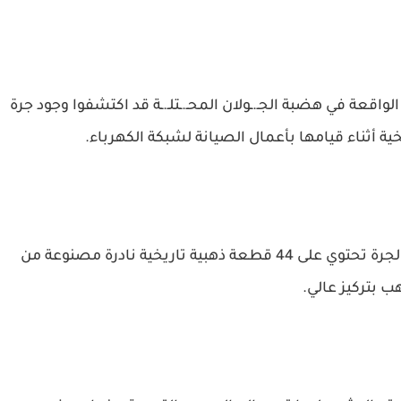
اقعة في هضبة الجـ.ـولان المحـ.ـتلـ.ـة قد اكتشفوا وجود جرة
ية أثناء قيامها بأعمال الصيانة لشبكة الكهرباء.
وبينت التقارير نقلاً عن خبراء في مجال الآثار أن الجرة تحتوي على 44 قطعة ذهبية تاريخية نادرة مصنوعة من
ب بتركيز عالي.