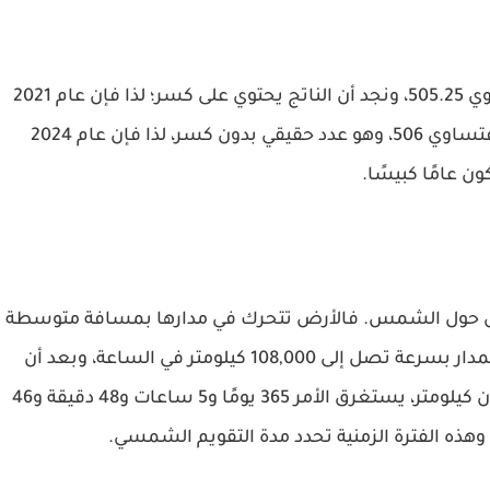
على سبيل المثال، قسمة العام 2021 على 4 تساوي 505.25، ونجد أن الناتج يحتوي على كسر؛ لذا فإن عام 2021
هو عام بسيط. أما قسمة العام 2024 على 4، فتساوي 506، وهو عدد حقيقي بدون كسر، لذا فإن عام 2024
ن عامًا كبيسًا.
أرض حول الشمس. فالأرض تتحرك في مدارها بمسافة متوسطة
تبلغ حوالي 150 مليون كيلومتر، وتندفع في هذا المدار بسرعة تصل إلى 108,000 كيلومتر في الساعة، وبعد أن
تقطع رحلة حول الشمس طولها حوالي 940 مليون كيلومتر، يستغرق الأمر 365 يومًا و5 ساعات و48 دقيقة و46
وهذه الفترة الزمنية تحدد مدة التقويم الشمسي.