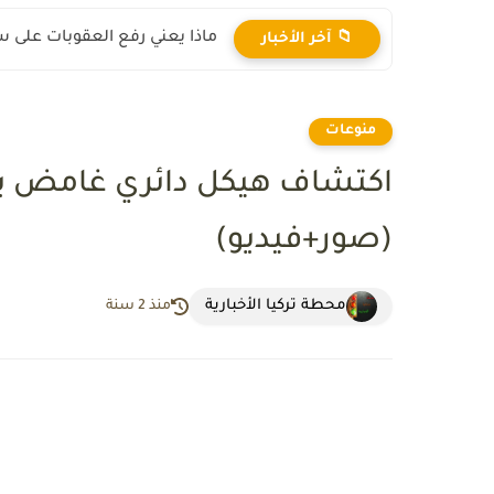
ماذا يعني رفع العقوبات على س
📁 آخر الأخبار
منوعات
اكتشاف هيكل دائري غامض يثير
(صور+فيديو)
محطة تركيا الأخبارية
منذ 2 سنة