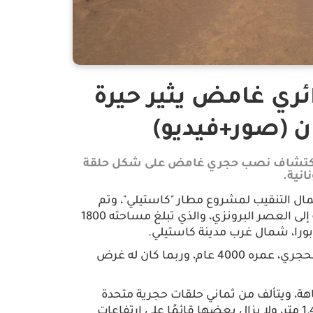
ري غامض يثير حيرة
ان (صور+فيديو)
 عن اكتشاف نصب حجري غامض على شكل حلقة
انية.
ال التنقيب لمشروع مطار "كاستيلي"، وتم
العثور على الهيكل الذي يعود تاريخه إلى العصر البرونزي، والذي تبلغ مساحته 1800
ابورا، شمال غرب مدينة كاستيلي.
ويعتقد علماء الآثار أن هذا النصب الحجري، عمره 4000 عام، وربما كان له غرض
، ويتألف من ثماني حلقات حجرية متحدة
المركز، يبلغ سمكها في المتوسط ​​1.4 متر، ولا يزال بعضها قائمًا على ارتفاعات