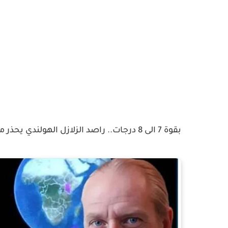
بقوة 7 الى 8 درجات.. راصد الزلازل الهولندي يحذر من الأيام القليلة القادمة