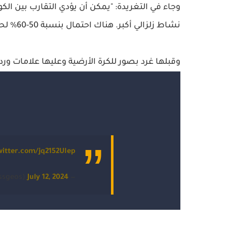
وجاء في التغريدة: "يمكن أن يؤدي التقارب بين الك
نشاط زلزالي أكبر. هناك احتمال بنسبة 50-60% لحدوث زلزال بقوة 7 إلى 8 درجات في الأيام القليلة المقبلة".
وقبلها غرد بصور للكرة الأرضية وعليها علامات وردي
witter.com/jq2152UIep
July 12, 2024
— SSGEOS (@ssgeos)