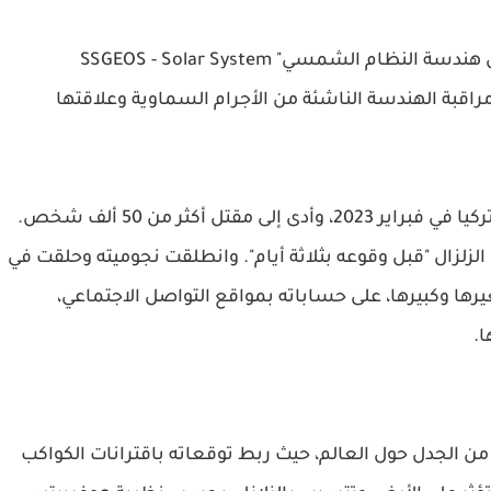
ويرأس الباحث الهولندي هوغربيتس هيئة "استبيان هندسة النظام الشمسي" SSGEOS - Solar System
ركز على مراقبة الهندسة الناشئة من الأجرام السماوية وعلاقتها
وقد بدأ اسمه يلمع مع الزلزال المدمر الذي ضرب تركيا في فبراير 2023، وأدى إلى مقتل أكثر من 50 ألف شخص.
لزلزال "قبل وقوعه بثلاثة أيام". وانطلقت نجوميته وحلقت في
يرها وكبيرها، على حساباته بمواقع التواصل الاجتماعي،
ا.
من الجدل حول العالم، حيث ربط توقعاته باقترانات الكواكب